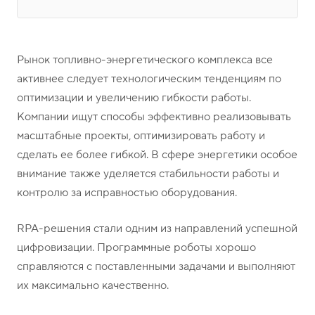
о
1
н
5
ы
-
0
Рынок топливно-энергетического комплекса все
4
активнее следует технологическим тенденциям по
-
оптимизации и увеличению гибкости работы.
8
Компании ищут способы эффективно реализовывать
1
масштабные проекты, оптимизировать работу и
сделать ее более гибкой. В сфере энергетики особое
внимание также уделяется стабильности работы и
контролю за исправностью оборудования.
RPA-решения стали одним из направлений успешной
цифровизации. Программные роботы хорошо
справляются с поставленными задачами и выполняют
их максимально качественно.