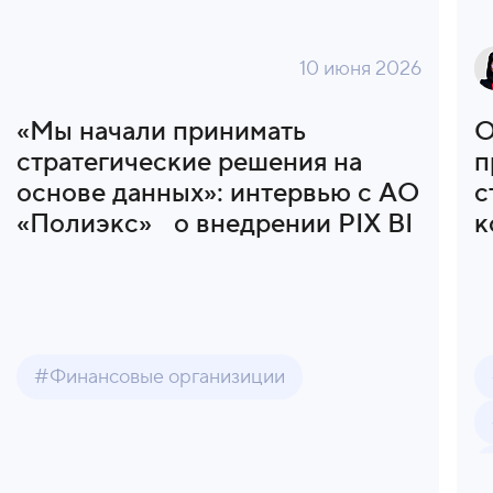
10 июня 2026
«Мы начали принимать
О
стратегические решения на
п
основе данных»: интервью с АО
с
«Полиэкс» о внедрении PIX BI
к
#Финансовые организиции