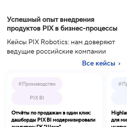
Успешный опыт внедрения
продуктов PIX в бизнес-процессы
Кейсы PIX Robotics: нам доверяют
ведущие российские компании
Все кейсы
#Производство
#Пр
PIX BI
Отчёты по продажам в один клик:
Highla
дашборды PIX BI модернизировали
для ми