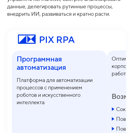
данные, делегировать рутинные процессы,
внедрить ИИ, развиваться и кратно расти.
Программная
Оптимиз
автоматизация
корпора
работы с
Платформа для автоматизации
процессов с применением
роботов и искусственного
Возмо
интеллекта
Сокра
Повыш
Повыше