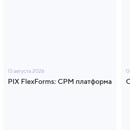
13 августа 2026
0
PIX FlexForms: CPM платформа
О