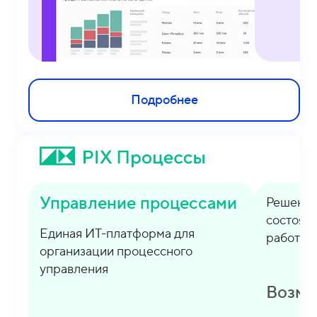
Подробнее
Управление процессами
Решение
состоян
Единая ИТ-платформа для
работу в
организации процессного
управления
Возмо