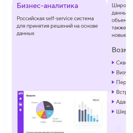
Бизнес-аналитика
Широкий
данных 
Российская self-service система
объемов 
для принятия решений на основе
также п
данных
новые то
Возмо
Сквозн
Визуал
Персо
Встро
Адапт
Шерин