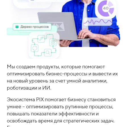
о
1
н
5
ы
-
0
4
-
8
1
Мы создаем продукты, которые помогают
оптимизировать бизнес-процессы и вывести их
на новый уровень за счет умной аналитики,
роботизации и ИИ.
Экосистема PIX помогает бизнесу становиться
умнее – оптимизировать рутинные процессы,
повышать показатели эффективности и
освобождать время для стратегических задач.