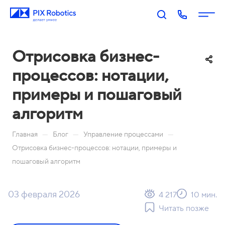
Отрисовка бизнес-
процессов: нотации,
примеры и пошаговый
алгоритм
П
PIX
PIX
PIX
PIX
—
—
—
Главная
Блог
Управление процессами
RP
BI:
Пр
Оп
р
Отрисовка бизнес-процессов: нотации, примеры и
A:
Биз
оц
ера
о
пошаговый алгоритм
Роб
нес
есс
тор
д
оти
-ан
ы
у
Акаде
03 февраля 2026
зац
али
4 217
10 мин.
П
к
мия
ия
тик
Читать позже
о
т
PIX
Бл
Н
а
М
Ко
И
р