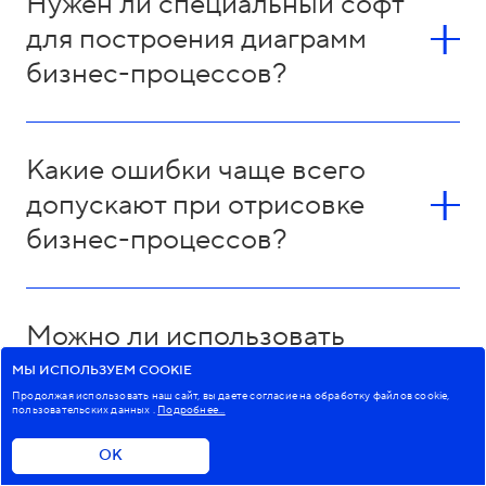
Нужен ли специальный софт
для построения диаграмм
бизнес-процессов?
Какие ошибки чаще всего
допускают при отрисовке
бизнес-процессов?
Можно ли использовать
несколько нотаций для одного
МЫ ИСПОЛЬЗУЕМ COOKIE
Продолжая использовать наш сайт, вы даете согласие на обработку файлов cookie,
процесса?
пользовательских данных
.
Подробнее...
ОК