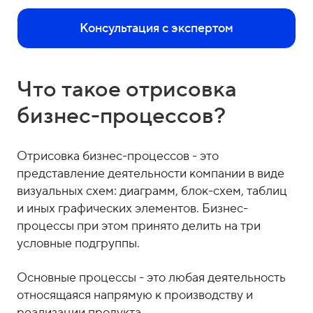
о
1
н
5
Консультация с экспертом
ы
-
0
4
Что такое отрисовка
-
бизнес-процессов?
8
1
Отрисовка бизнес-процессов - это
представление деятельности компании в виде
визуальных схем: диаграмм, блок-схем, таблиц
и иных графических элементов. Бизнес-
процессы при этом принято делить на три
условные подгруппы.
Основные процессы - это любая деятельность
относящаяся напрямую к производству и
реализации продукта.