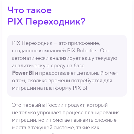
о
1
Что такое
н
5
ы
-
PIX Переходник?
0
4
-
PIX Переходник — это приложение,
8
созданное компанией PIX Robotics. Оно
автоматически анализирует вашу текущую
1
аналитическую среду на базе
Power BI
и предоставляет детальный отчет
о том, сколько времени потребуется для
миграции на платформу PIX BI.
Это первый в России продукт, который
не только упрощает процесс планирования
миграции, но и помогает выявить сложные
места в текущей системе, такие как