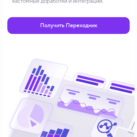
кастомные доработки и интеграции.
Получить Переходник