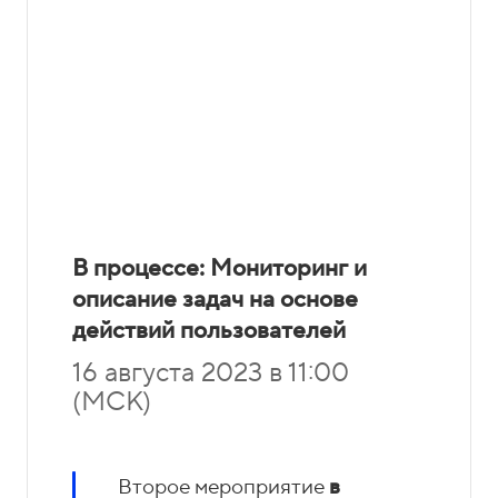
о
1
н
5
ы
-
0
4
-
8
1
В процессе: Мониторинг и
описание задач на основе
действий пользователей
16 августа 2023 в 11:00
(МСК)
Второе мероприятие
в