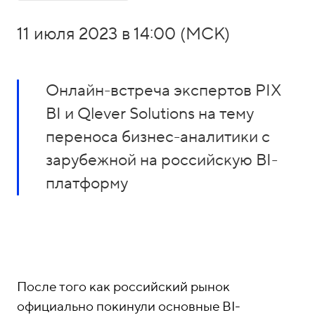
о
1
н
5
11 июля 2023 в 14:00 (МСК)
ы
-
0
4
Онлайн-встреча экспертов PIX
-
BI и Qlever Solutions на тему
8
переноса бизнес-аналитики с
1
зарубежной на российскую BI-
платформу
После того как российский рынок
официально покинули основные BI-