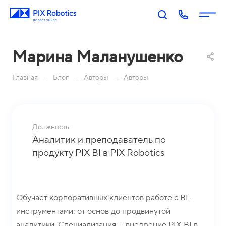
Марина Маланушенко
—
—
—
Главная
Блог
Авторы
Авторы
Должность
П
PIX
PIX
PIX
PIX
Аналитик и преподаватель по
RP
BI:
Пр
Оп
р
продукту PIX BI в PIX Robotics
A:
Биз
оц
ера
о
Роб
нес
есс
тор
д
оти
-ан
ы
у
Акаде
зац
али
Обучает корпоративных клиентов работе с BI-
П
к
мия
ия
тик
о
инструментами: от основ до продвинутой
т
PIX
Бл
Н
а
М
Ко
И
р
аналитики. Специализация — внедрение PIX BI в