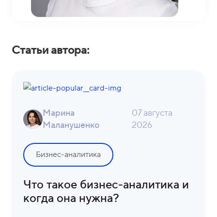
о
1
н
5
ы
-
0
Статьи автора:
4
-
8
1
Марина
07 августа
Маланушенко
2026
Бизнес-аналитика
Что такое бизнес-аналитика и
когда она нужна?