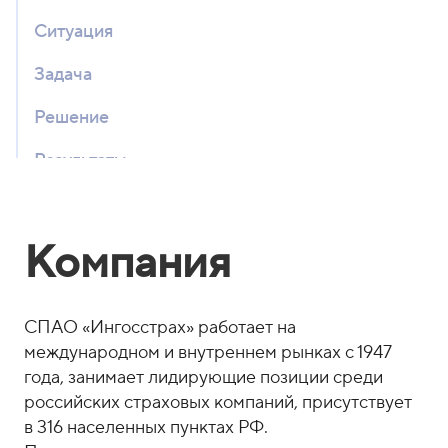
Ситуация
Задача
Решение
Результаты
Внедрение
Компания
Преимущество робота
Мнение клиента
СПАО «Ингосстрах» работает на
международном и внутреннем рынках с 1947
года, занимает лидирующие позиции среди
российских страховых компаний, присутствует
в 316 населенных пунктах РФ.