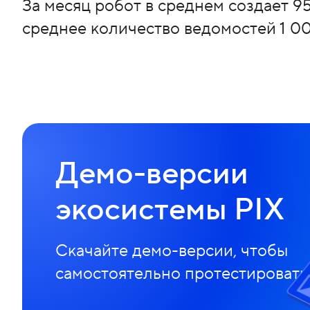
За месяц робот в среднем создает 9
среднее количество ведомостей 1 000
Демо-версии
экосистемы PIX
Скачайте демо-версии, чтобы
самостоятельно протестироват