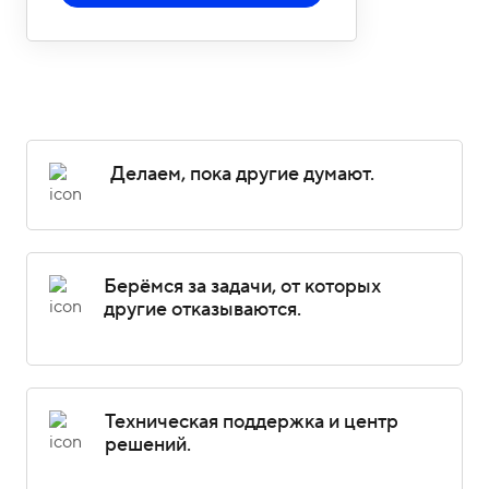
о
1
н
5
ы
-
0
4
-
Делаем, пока другие думают.
8
1
Берёмся за задачи, от которых
другие отказываются.
Техническая поддержка и центр
решений.