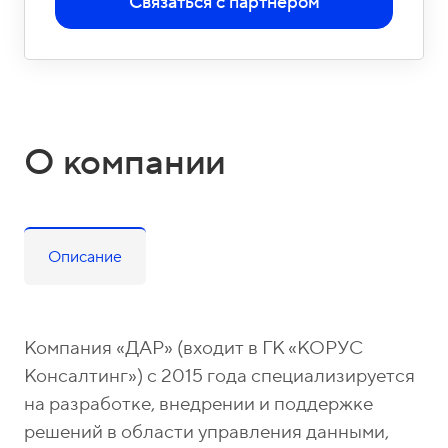
о
1
Связаться с партнером
н
5
ы
-
0
4
-
О компании
8
1
Описание
Компания «ДАР» (входит в ГК «КОРУС
Консалтинг») с 2015 года специализируется
на разработке, внедрении и поддержке
решений в области управления данными,