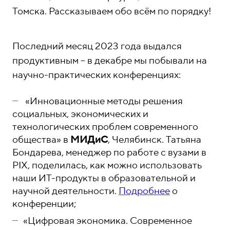
о
1
Томска. Рассказываем обо всём по порядку!
н
5
ы
-
0
Последний месяц 2023 года выдался
4
продуктивным – в декабре мы побывали на
-
научно-практических конференциях:
8
1
«Инновационные методы решения
социальных, экономических и
технологических проблем современного
общества» в
МИДиС
, Челябинск. Татьяна
Бондарева, менеджер по работе с вузами в
PIX, поделилась, как можно использовать
наши ИТ-продукты в образовательной и
научной деятельности.
Подробнее
о
конференции;
«Цифровая экономика. Современное