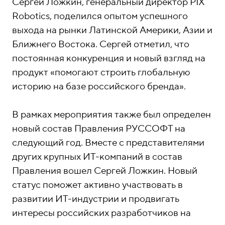
о
1
Сергей Ложкин, генеральный директор PIX
н
5
Robotics, поделился опытом успешного
ы
-
выхода на рынки Латинской Америки, Азии и
0
Ближнего Востока. Сергей отметил, что
4
постоянная конкуренция и новый взгляд на
-
продукт «помогают строить глобальную
8
историю на базе российского бренда».
1
В рамках мероприятия также был определен
новый состав Правления РУССОФТ на
следующий год. Вместе с представителями
других крупных ИТ-компаний в состав
Правления вошел Сергей Ложкин. Новый
статус поможет активно участвовать в
развитии ИТ-индустрии и продвигать
интересы российских разработчиков на