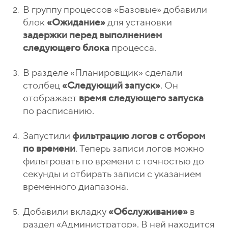
о
1
В группу процессов «Базовые» добавили
н
5
блок
«Ожидание»
для установки
ы
-
задержки перед выполнением
0
следующего блока
процесса.
4
-
В разделе «Планировщик» сделали
8
столбец
«Следующий запуск»
. Он
отображает
время следующего запуска
1
по расписанию.
Запустили
фильтрацию логов с отбором
по времени
. Теперь записи логов можно
фильтровать по времени с точностью до
секунды и отбирать записи с указанием
временного диапазона.
Добавили вкладку
«Обслуживание»
в
раздел «Администратор». В ней находится