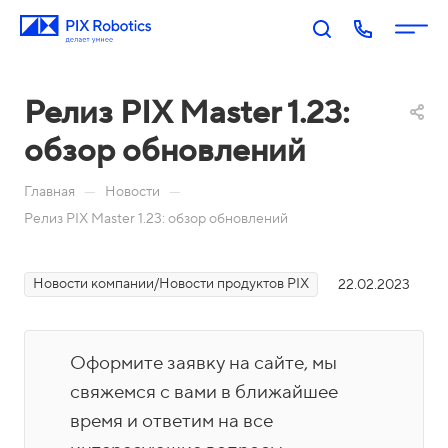
Релиз PIX Master 1.23:
обзор обновлений
—
—
Главная
Новости
Релиз PIX Master 1.23: обзор обновлений
П
PIX
PIX
PIX
PIX
Новости компании/Новости продуктов PIX
22.02.2023
RP
BI:
Пр
Оп
р
A:
Биз
оц
ера
о
Роб
нес
есс
тор
д
Оформите заявку на сайте, мы
оти
-ан
ы
у
Акаде
зац
али
свяжемся с вами в ближайшее
П
к
мия
ия
тик
о
время и ответим на все
т
PIX
Бл
Н
а
М
Ко
И
р