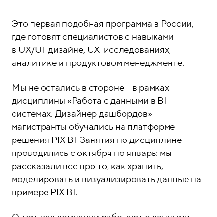
о
1
н
5
Это первая подобная программа в России,
ы
-
где готовят специалистов с навыками
0
в UX/UI-дизайне, UX-исследованиях,
4
аналитике и продуктовом менеджменте.
-
8
Мы не остались в стороне – в рамках
1
дисциплины «Работа с данными в BI-
системах. Дизайнер дашбордов»
магистранты обучались на платформе
решения PIX BI. Занятия по дисциплине
проводились с октября по январь: мы
рассказали все про то, как хранить,
моделировать и визуализировать данные на
примере PIX BI.