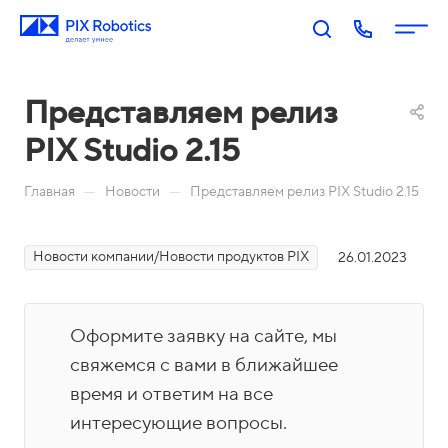
Представляем релиз
PIX Studio 2.15
—
—
Главная
Новости
Представляем релиз PIX Studio 2.15
Новости компании/Новости продуктов PIX
26.01.2023
П
PIX
PIX
PIX
PIX
RP
BI:
Пр
Оп
р
A:
Биз
оц
ера
о
Оформите заявку на сайте, мы
Роб
нес
есс
тор
д
оти
-ан
ы
свяжемся с вами в ближайшее
у
Акаде
зац
али
время и ответим на все
П
к
мия
ия
тик
о
интересующие вопросы.
т
PIX
Бл
Н
а
М
Ко
И
р