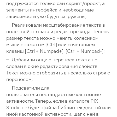
о
1
подгружается только сам скрипт/проект, а
н
5
элементы интерфейса и необходимые
ы
-
зависимости уже будут загружены;
0
Реализовали масштабирование текста в
4
поле свойств шага и редакторе кода. Теперь
-
размер текста можно менять колесиком
8
мыши с зажатым [Ctrl] или сочетанием
1
клавиш [Ctrl + Numpad+], [Ctrl + Numpad-];
Добавили опцию переноса текста по
словам в окне редактирования свойств.
Текст можно отобразить в несколько строк с
переносом;
Подсветили для
пользователя нестандартные кастомные
активности. Теперь, если в каталоге PIX
Studio не будет файла библиотек для той или
иной кастомной активности, шаг с ней в