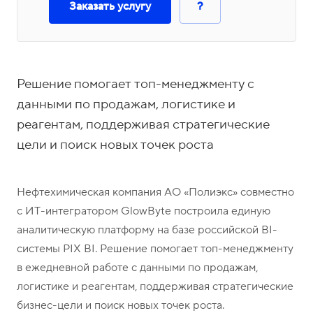
о
1
Заказать услугу
?
н
5
ы
-
0
4
Решение помогает топ-менеджменту с
-
данными по продажам, логистике и
8
реагентам, поддерживая стратегические
1
цели и поиск новых точек роста
Нефтехимическая компания АО «Полиэкс» совместно
с ИТ-интегратором GlowByte построила единую
аналитическую платформу на базе российской BI-
системы PIX BI. Решение помогает топ-менеджменту
в ежедневной работе с данными по продажам,
логистике и реагентам, поддерживая стратегические
бизнес-цели и поиск новых точек роста.