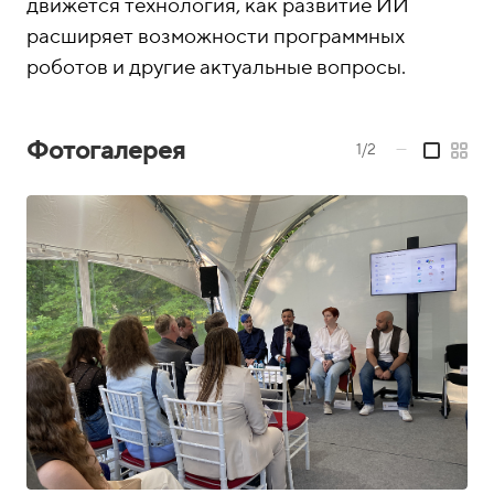
о
1
движется технология, как развитие ИИ
н
5
расширяет возможности программных
ы
-
роботов и другие актуальные вопросы.
0
4
Фотогалерея
1/2
—
-
8
1