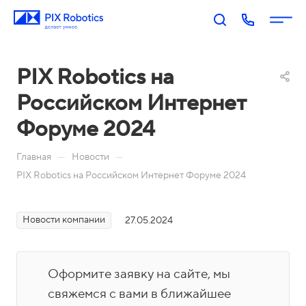
PIX Robotics на
Российском Интернет
Форуме 2024
—
—
Главная
Новости
PIX Robotics на Российском Интернет Форуме 2024
П
PIX
PIX
PIX
PIX
RP
BI:
Пр
Оп
р
A:
Биз
оц
ера
о
Новости компании
27.05.2024
Роб
нес
есс
тор
д
оти
-ан
ы
у
Акаде
зац
али
П
Оформите заявку на сайте, мы
к
мия
ия
тик
о
т
свяжемся с вами в ближайшее
PIX
Бл
Н
а
М
Ко
И
р