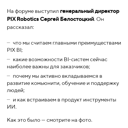
о
1
н
5
На форуме выступил
генеральный директор
ы
-
PIX Robotics Сергей Белостоцкий
. Он
0
рассказал:
4
-
что мы считаем главными преимуществами
8
PIX BI;
1
какие возможности BI-систем сейчас
наиболее важны для заказчиков;
почему мы активно вкладываемся в
развитие комьюнити, обучение и поддержку
людей;
и как встраиваем в продукт инструменты
ИИ.
Как это было — смотрите на фото.