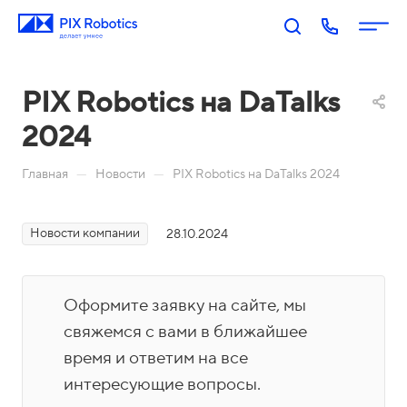
PIX Robotics на DaTalks
2024
—
—
Главная
Новости
PIX Robotics на DaTalks 2024
Новости компании
28.10.2024
П
PIX
PIX
PIX
PIX
RP
BI:
Пр
Оп
р
A:
Биз
оц
ера
о
Оформите заявку на сайте, мы
Роб
нес
есс
тор
д
оти
-ан
ы
свяжемся с вами в ближайшее
у
Акаде
зац
али
время и ответим на все
П
к
мия
ия
тик
о
интересующие вопросы.
т
PIX
Бл
Н
а
М
Ко
И
р