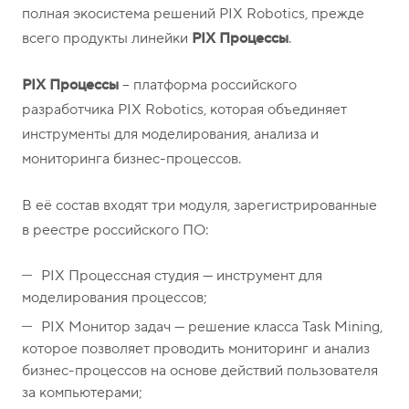
о
1
полная экосистема решений PIX Robotics, прежде
н
5
всего продукты линейки
PIX Процессы
.
ы
-
0
PIX Процессы
– платформа российского
4
разработчика PIX Robotics, которая объединяет
-
инструменты для моделирования, анализа и
8
мониторинга бизнес-процессов.
1
В её состав входят три модуля, зарегистрированные
в реестре российского ПО:
PIX Процессная студия — инструмент для
моделирования процессов;
PIX Монитор задач — решение класса Task Mining,
которое позволяет проводить мониторинг и анализ
бизнес-процессов на основе действий пользователя
за компьютерами;