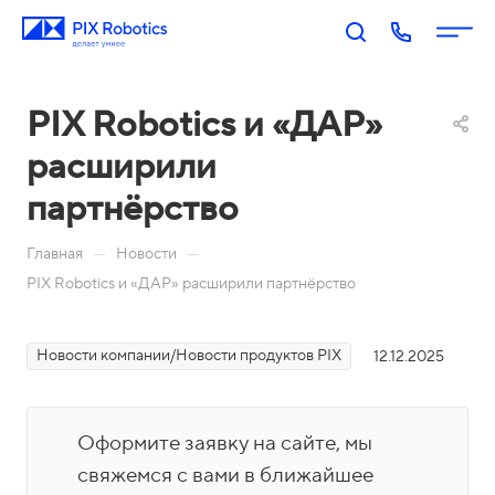
PIX Robotics и «ДАР»
расширили
партнёрство
—
—
Главная
Новости
PIX Robotics и «ДАР» расширили партнёрство
П
PIX
PIX
PIX
PIX
RP
BI:
Пр
Оп
р
A:
Биз
оц
ера
о
Новости компании/Новости продуктов PIX
12.12.2025
Роб
нес
есс
тор
д
оти
-ан
ы
у
Акаде
зац
али
П
Оформите заявку на сайте, мы
к
мия
ия
тик
о
т
свяжемся с вами в ближайшее
PIX
Бл
Н
а
М
Ко
И
р