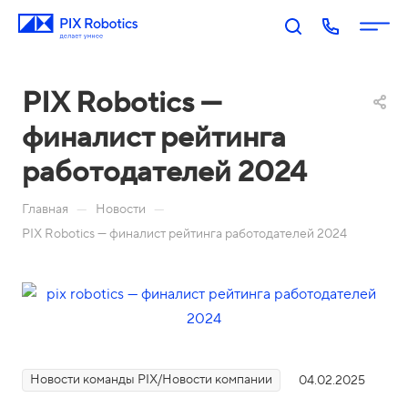
PIX Robotics —
финалист рейтинга
работодателей 2024
—
—
Главная
Новости
PIX Robotics — финалист рейтинга работодателей 2024
П
PIX
PIX
PIX
PIX
RP
BI:
Пр
Оп
р
A:
Биз
оц
ера
о
Роб
нес
есс
тор
д
оти
-ан
ы
у
Акаде
зац
али
П
к
мия
ия
тик
о
Новости команды PIX/Новости компании
04.02.2025
т
PIX
Бл
Н
а
М
Ко
И
р