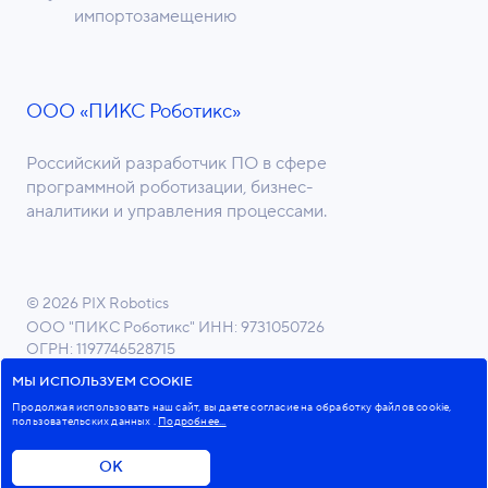
импортозамещению
ООО «ПИКС Роботикс»
Российский разработчик ПО в сфере
программной роботизации, бизнес-
аналитики и управления процессами.
© 2026 PIX Robotics
ООО "ПИКС Роботикс"
ИНН: 9731050726
ОГРН: 1197746528715
ОКВЭД 62.01 Разработка компьютерного ПО
МЫ ИСПОЛЬЗУЕМ COOKIE
Продолжая использовать наш сайт, вы даете согласие на обработку файлов cookie,
пользовательских данных
.
Подробнее...
Пользовательское соглашение
Политика в отношении обработки персональных данных
ОК