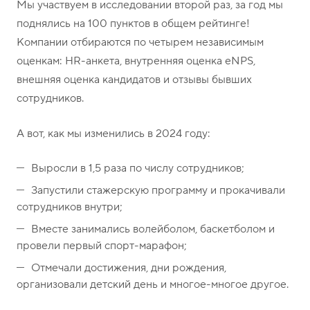
о
1
Мы участвуем в исследовании второй раз, за год мы
н
5
поднялись на 100 пунктов в общем рейтинге!
ы
-
Компании отбираются по четырем независимым
0
оценкам: HR-анкета, внутренняя оценка eNPS,
4
внешняя оценка кандидатов и отзывы бывших
-
сотрудников.
8
1
А вот, как мы изменились в 2024 году:
Выросли в 1,5 раза по числу сотрудников;
Запустили стажерскую программу и прокачивали
сотрудников внутри;
Вместе занимались волейболом, баскетболом и
провели первый спорт-марафон;
Отмечали достижения, дни рождения,
организовали детский день и многое-многое другое.