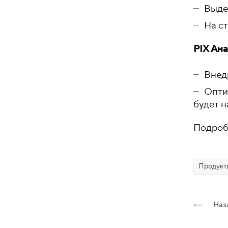
Выде
На с
PIX Ан
Внед
Опти
будет н
Подроб
Продукт
Наз