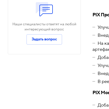
PIX Пр
Наши специалисты ответят на любой
Улуч
интересующий вопрос
Внед
Задать вопрос
На к
артефак
Доба
Улучш
Внед
В ре
PIX Мо
Доба