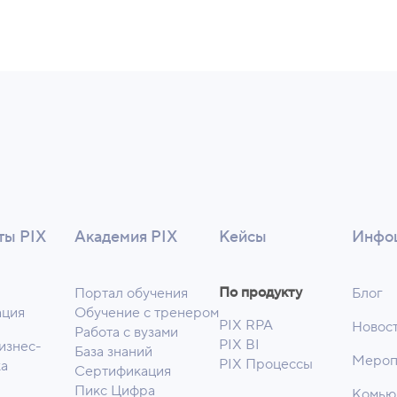
ты PIX
Академия PIX
Кейсы
Инфо
По продукту
Портал обучения
Блог
ация
Обучение с тренером
PIX RPA
Новос
Работа с вузами
PIX BI
Бизнес-
База знаний
Мероп
PIX Процессы
ка
Сертификация
Пикс Цифра
Комью