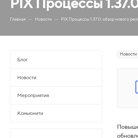
PIX Процессы 1.37.
—
—
Главная
Новости
PIX Процессы 1.37.0: обзор нового рел
Новости 
Блог
Новости
Мероприятия
Комьюнити
Повыше
обновл