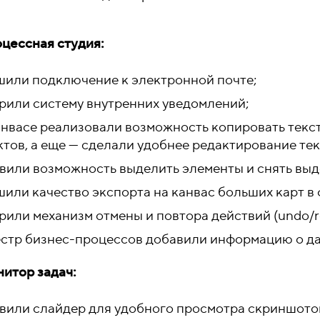
оцессная студия:
шили подключение к электронной почте;
рили систему внутренних уведомлений;
анвасе реализовали возможность копировать текст
тов, а еще — сделали удобнее редактирование текс
вили возможность выделить элементы и снять выд
или качество экспорта на канвас больших карт в фо
рили механизм отмены и повтора действий (undo/r
естр бизнес-процессов добавили информацию о да
нитор задач:
вили слайдер для удобного просмотра скриншотов 