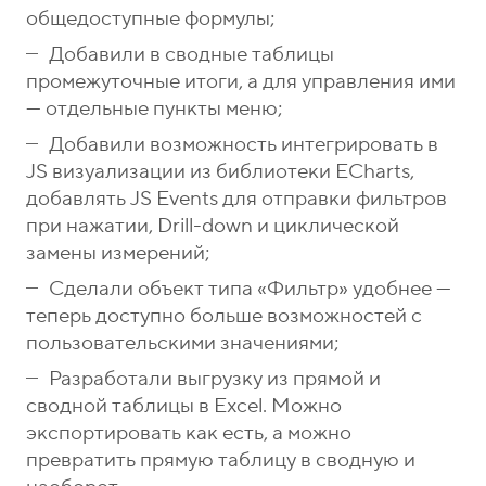
о
1
общедоступные формулы;
н
5
Добавили в сводные таблицы
ы
-
промежуточные итоги, а для управления ими
0
— отдельные пункты меню;
4
Добавили возможность интегрировать в
-
JS визуализации из библиотеки ECharts,
8
добавлять JS Events для отправки фильтров
1
при нажатии, Drill-down и циклической
замены измерений;
Сделали объект типа «Фильтр» удобнее —
теперь доступно больше возможностей с
пользовательскими значениями;
Разработали выгрузку из прямой и
сводной таблицы в Excel. Можно
экспортировать как есть, а можно
превратить прямую таблицу в сводную и