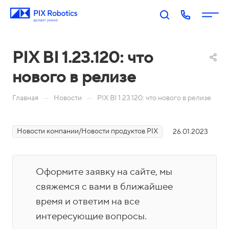
PIX BI 1.23.120: что
нового в релизе
—
—
Главная
Новости
PIX BI 1.23.120: что нового в релизе
Новости компании/Новости продуктов PIX
26.01.2023
П
PIX
PIX
PIX
PIX
RP
BI:
Пр
Оп
р
A:
Биз
оц
ера
о
Оформите заявку на сайте, мы
Роб
нес
есс
тор
д
оти
-ан
ы
свяжемся с вами в ближайшее
у
Акаде
зац
али
время и ответим на все
П
к
мия
ия
тик
о
интересующие вопросы.
т
PIX
Бл
Н
а
М
Ко
И
р