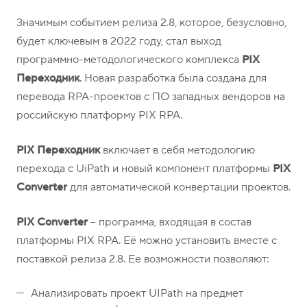
о
1
н
5
Значимым событием релиза 2.8, которое, безусловно,
ы
-
будет ключевым в 2022 году, стал выход
0
программно-методологического комплекса
PIX
4
Переходник
. Новая разработка была создана для
-
перевода RPA-проектов с ПО западных вендоров на
8
российскую платформу PIX RPA.
1
PIX Переходник
включает в себя методологию
перехода с UiPath и новый компонент платформы
PIX
Converter
для автоматической конвертации проектов.
PIX Converter
– программа, входящая в состав
платформы PIX RPA. Её можно установить вместе с
поставкой релиза 2.8. Ее возможности позволяют:
Анализировать проект UIPath на предмет