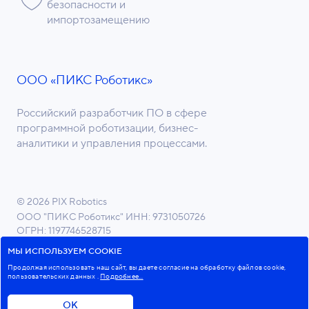
безопасности и
импортозамещению
ООО «ПИКС Роботикс»
Российский разработчик ПО в сфере
программной роботизации, бизнес-
аналитики и управления процессами.
© 2026 PIX Robotics
ООО "ПИКС Роботикс"
ИНН: 9731050726
ОГРН: 1197746528715
ОКВЭД 62.01 Разработка компьютерного ПО
МЫ ИСПОЛЬЗУЕМ COOKIE
Продолжая использовать наш сайт, вы даете согласие на обработку файлов cookie,
пользовательских данных
.
Подробнее...
Пользовательское соглашение
Политика в отношении обработки персональных данных
ОК