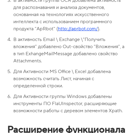
В активности группы OCR добавлена активность
для распознавания и анализа документов,
основанная на технологиях искусственного
интеллекта с использованием программного
продукта "ApRbot" (
http://aprbot.com/
).
В активность Email \ Exchange \"Получить
вложения" добавлено Out-свойство "Вложения", а
в тип ExhangeMailMessage добавлено свойство
Attachments.
Для Активности MS Office \ Excel добавлена
возможность считать Лист, начиная с
определенной строки.
Для Активности группы Windows добавлены
инструменты ПО FlaUInspector, расширяющие
возможности работы с деревом элементов Xpath.
Расширение функционала