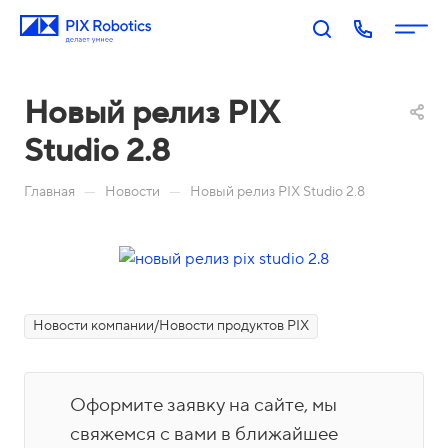
Новый релиз PIX
Studio 2.8
—
—
Главная
Новости
Новый релиз PIX Studio 2.8
П
PIX
PIX
PIX
PIX
RP
BI:
Пр
Оп
р
A:
Биз
оц
ера
о
Новости компании/Новости продуктов PIX
Роб
нес
есс
тор
д
оти
-ан
ы
у
Акаде
зац
али
П
к
Оформите заявку на сайте, мы
мия
ия
тик
о
т
свяжемся с вами в ближайшее
PIX
Бл
Н
а
М
Ко
И
р