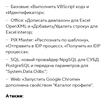
о
1
н
5
Базовые: «Выполнить VBScript код» и
«Идентификатор»;
ы
-
0
Office: «Дописать диапазон» для Excel
4
OpenXML и «Добавить/Удалить строку» для
Excel interop;
-
8
PIX Master: «Распознать по шаблону»,
«Отправить в IDP процесс», «Получить из IDP
1
процесса»;
SQL: новый провайдер NpgSQL для СУБД
PostgreSQL и передача параметров для
"System.Data.Odbc";
Web: «Запустить Google Chrome»
дополнена свойством “Каталог профиля”.
А также: