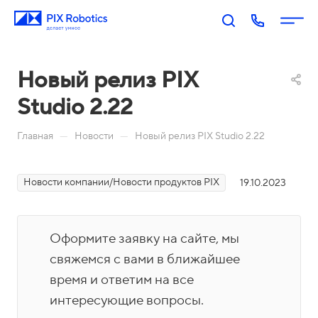
Новый релиз PIX
Studio 2.22
—
—
Главная
Новости
Новый релиз PIX Studio 2.22
Новости компании/Новости продуктов PIX
19.10.2023
П
PIX
PIX
PIX
PIX
RP
BI:
Пр
Оп
р
A:
Биз
оц
ера
о
Оформите заявку на сайте, мы
Роб
нес
есс
тор
д
оти
-ан
ы
свяжемся с вами в ближайшее
у
Акаде
зац
али
время и ответим на все
П
к
мия
ия
тик
о
интересующие вопросы.
т
PIX
Бл
Н
а
М
Ко
И
р