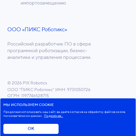
импортозамещению
ООО «ПИКС Роботикс»
Российский разработчик ПО в сфере
программной роботизации, бизнес-
аналитики и управления процессами.
© 2026 PIX Robotics
ООО "ПИКС Роботикс"
ИНН: 9731050726
ОГРН: 1197746528715
ОКВЭД 62.01 Разработка компьютерного ПО
МЫ ИСПОЛЬЗУЕМ COOKIE
Продолжая использовать наш сайт, вы даете согласие на обработку файлов cookie,
пользовательских данных
.
Подробнее...
Пользовательское соглашение
Политика в отношении обработки персональных данных
ОК