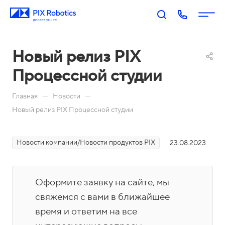
Новый релиз PIX
Процессной студии
—
—
Главная
Новости
Новый релиз PIX Процессной студии
П
PIX
PIX
PIX
PIX
Новости компании/Новости продуктов PIX
23.08.2023
RP
BI:
Пр
Оп
р
A:
Биз
оц
ера
о
Роб
нес
есс
тор
д
Оформите заявку на сайте, мы
оти
-ан
ы
у
Акаде
зац
али
свяжемся с вами в ближайшее
П
к
мия
ия
тик
о
время и ответим на все
т
PIX
Бл
Н
а
М
Ко
И
р