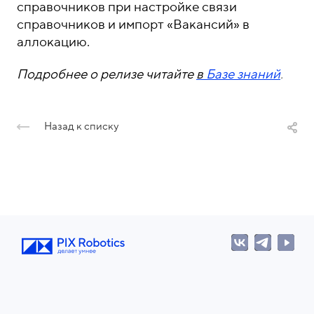
о
1
справочников при настройке связи
н
5
справочников и импорт «Вакансий» в
ы
-
аллокацию.
0
Подробнее о релизе читайте
в
Базе знаний
.
4
-
8
Назад к списку
1