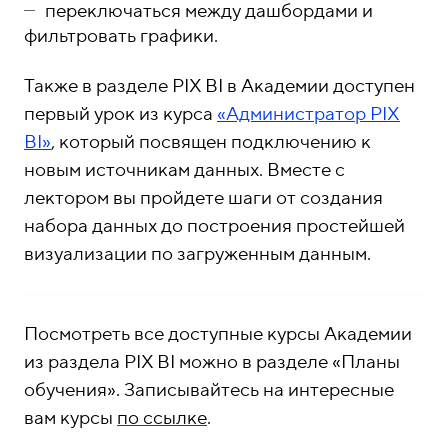
о
1
переключаться между дашбордами и
н
5
фильтровать графики.
ы
-
0
Также в разделе PIX BI в Академии доступен
4
первый урок из курса
«Администратор PIX
-
BI»
, который посвящен подключению к
8
новым источникам данных. Вместе с
1
лект
ором вы пройдете шаги от создания
набора данных до построения простейшей
визуализации по загруженным данным.
Посмотреть все доступные курсы Академии
из раздела PIX BI можно в разделе
«
Планы
обучения».
Записывайтесь на интересные
вам курсы
по ссылке
.