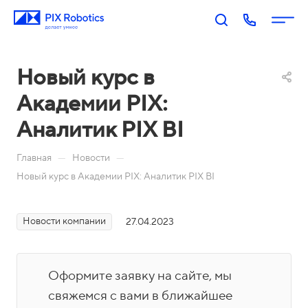
Новый курс в
Академии PIX:
Аналитик PIX BI
—
—
Главная
Новости
Новый курс в Академии PIX: Аналитик PIX BI
П
PIX
PIX
PIX
PIX
RP
BI:
Пр
Оп
р
A:
Биз
оц
ера
о
Новости компании
27.04.2023
Роб
нес
есс
тор
д
оти
-ан
ы
у
Акаде
зац
али
П
Оформите заявку на сайте, мы
к
мия
ия
тик
о
т
свяжемся с вами в ближайшее
PIX
Бл
Н
а
М
Ко
И
р