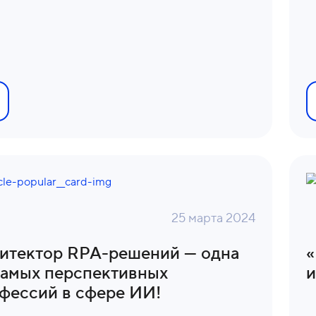
25 марта 2024
итектор RPA-решений — одна
«
самых перспективных
и
фессий в сфере ИИ!