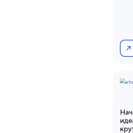
Нач
иде
кру