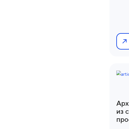
Арх
из 
про