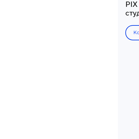
PIX
сту
К