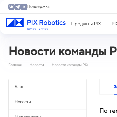
Поддержка
Продукты PIX
PI
Новости команды P
—
—
Главная
Новости
Новости команды PIX
Блог
З
Новости
По те