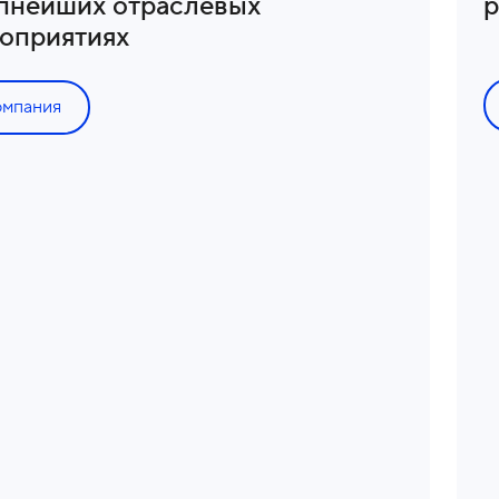
пнейших отраслевых
р
оприятиях
омпания