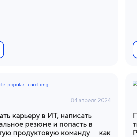
04 апреля 2024
ать карьеру в ИТ, написать
П
альное резюме и попасть в
т
тую продуктовую команду — как
P