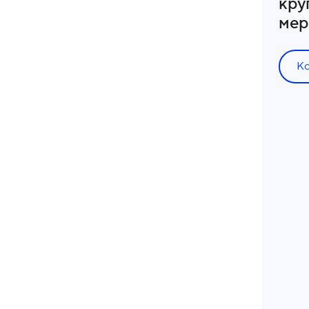
кру
мер
К