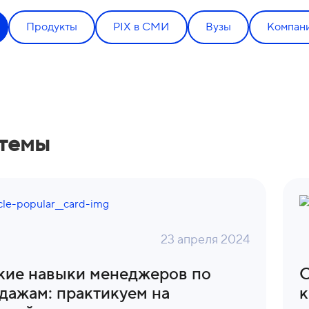
Продукты
PIX в СМИ
Вузы
Компан
 темы
23 апреля 2024
кие навыки менеджеров по
О
дажам: практикуем на
к