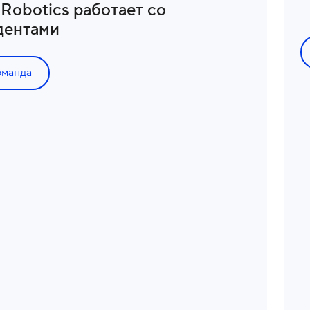
 Robotics работает со
дентами
оманда