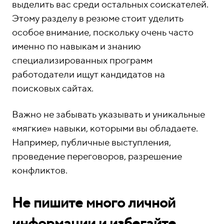
о
1
выделить вас среди остальных соискателей.
н
5
Этому разделу в резюме стоит уделить
ы
-
особое внимание, поскольку очень часто
0
именно по навыкам и знанию
4
специализированных программ
-
работодатели ищут кандидатов на
8
поисковых сайтах.
1
Важно не забывать указывать и уникальные
«мягкие» навыки, которыми вы обладаете.
Например, публичные выступления,
проведение переговоров, разрешение
конфликтов.
Не пишите много личной
информации и избегайте