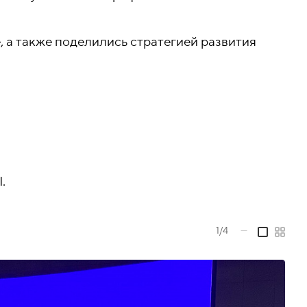
, а также поделились стратегией развития
.
1/4
—