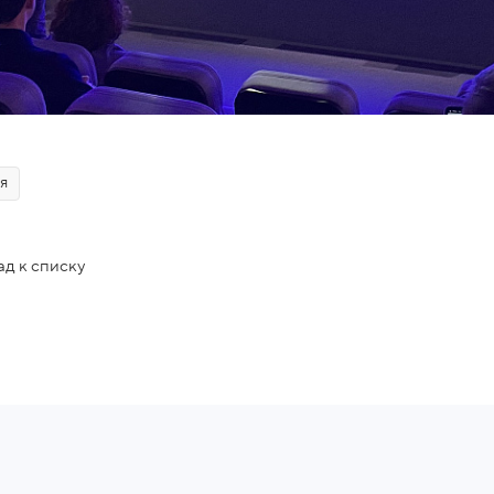
я
ад к списку