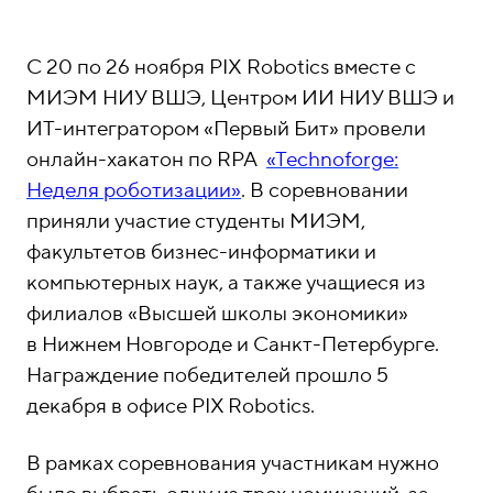
о
1
н
5
ы
-
C 20 по 26 ноября PIX Robotics вместе с
0
МИЭМ НИУ ВШЭ, Центром ИИ НИУ ВШЭ и
4
ИТ-интегратором «Первый Бит» провели
-
онлайн-хакатон по RPA
«Technoforge:
8
Неделя роботизации»
. В соревновании
1
приняли участие студенты МИЭМ,
факультетов бизнес-информатики и
компьютерных наук, а также учащиеся из
филиалов «Высшей школы экономики»
в Нижнем Новгороде и Санкт-Петербурге.
Награждение победителей прошло 5
декабря в офисе PIX Robotics.
В рамках соревнования участникам нужно