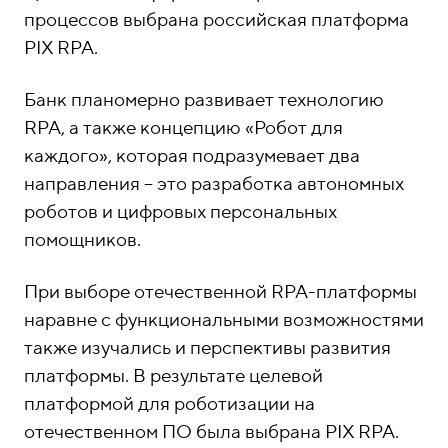
о
1
процессов выбрана российская платформа
н
5
PIX RPA.
ы
-
0
Банк планомерно развивает технологию
4
RPA, а также концепцию «Робот для
-
каждого», которая подразумевает два
8
направления – это разработка автономных
1
роботов и цифровых персональных
помощников.
При выборе отечественной RPA-платформы
наравне с функциональными возможностями
также изучались и перспективы развития
платформы. В результате целевой
платформой для роботизации на
отечественном ПО была выбрана PIX RPA.