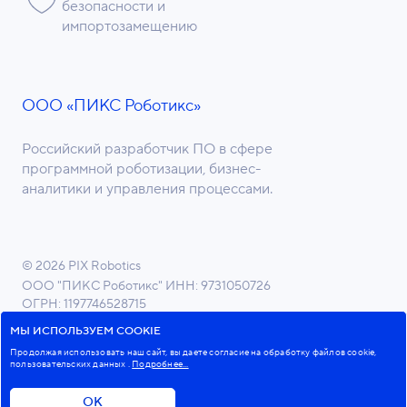
безопасности и
импортозамещению
ООО «ПИКС Роботикс»
Российский разработчик ПО в сфере
программной роботизации, бизнес-
аналитики и управления процессами.
© 2026 PIX Robotics
ООО "ПИКС Роботикс"
ИНН: 9731050726
ОГРН: 1197746528715
ОКВЭД 62.01 Разработка компьютерного ПО
МЫ ИСПОЛЬЗУЕМ COOKIE
Продолжая использовать наш сайт, вы даете согласие на обработку файлов cookie,
пользовательских данных
.
Подробнее...
Пользовательское соглашение
Политика в отношении обработки персональных данных
ОК