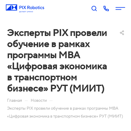
Эксперты PIX провели
обучение в рамках
программы MBA
«Цифровая экономика
в транспортном
П
PIX
PIX
PIX
PIX
RP
BI:
Пр
Оп
р
бизнесе» РУТ (МИИТ)
A:
Биз
оц
ера
о
Роб
нес
есс
тор
д
—
—
Главная
Новости
оти
-ан
ы
Эксперты PIX провели обучение в рамках программы MBA
у
Акаде
зац
али
П
«Цифровая экономика в транспортном бизнесе» РУТ (МИИТ)
к
мия
ия
тик
о
т
PIX
Бл
Н
а
М
Ко
И
р