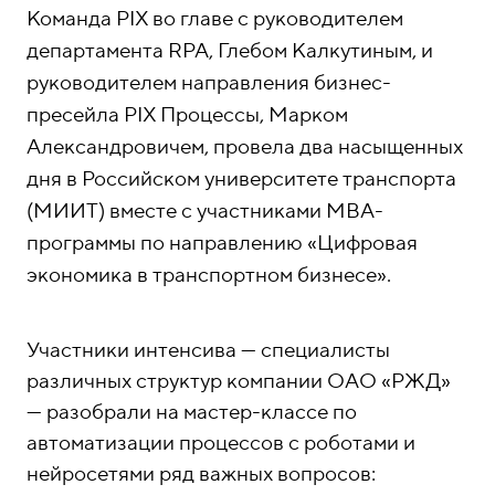
о
1
Команда PIX во главе с руководителем
н
5
департамента RPA, Глебом Калкутиным, и
ы
-
руководителем направления бизнес-
0
пресейла PIX Процессы, Марком
4
Александровичем, провела два насыщенных
-
дня в Российском университете транспорта
8
(МИИТ) вместе с участниками MBA-
1
программы по направлению «Цифровая
экономика в транспортном бизнесе».
Участники интенсива — специалисты
различных структур компании ОАО «РЖД»
— разобрали на мастер-классе по
автоматизации процессов с роботами и
нейросетями ряд важных вопросов: