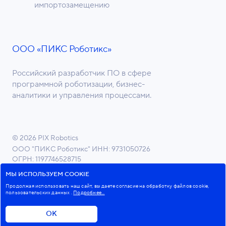
импортозамещению
ООО «ПИКС Роботикс»
Российский разработчик ПО в сфере
программной роботизации, бизнес-
аналитики и управления процессами.
© 2026 PIX Robotics
ООО "ПИКС Роботикс"
ИНН: 9731050726
ОГРН: 1197746528715
ОКВЭД 62.01 Разработка компьютерного ПО
МЫ ИСПОЛЬЗУЕМ COOKIE
Продолжая использовать наш сайт, вы даете согласие на обработку файлов cookie,
пользовательских данных
.
Подробнее...
Пользовательское соглашение
Политика в отношении обработки персональных данных
ОК