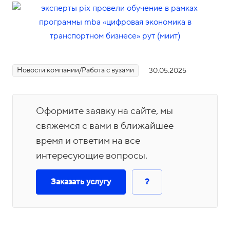
ы
ог
ов
ер
мь
н
т
P
ос
оп
ю
а
ф
Па
Те
Ст
П
Ли
ти
ри
ни
I
л
рт
хн
ат
о
чн
а
ят
ти
X
о
не
ол
ь
ый
ц
р
Ра
Ва
Ст
Н
Р
ия
б
ры
ог
па
каб
е
бо
ка
ар
ов
т
а
Новости компании/Работа с вузами
30.05.2025
у
по
ич
рт
ине
та
нс
т
ос
н
н
б
ч
вн
ес
не
т
в
ии
ка
ти
т
е
о
е
ед
ки
ро
PI
рь
ко
р
Оформите заявку на сайте, мы
р
т
н
ре
е
м
X
ер
ма
свяжемся с вами в ближайшее
ы
и
а
ни
па
ы
нд
я
время и ответим на все
ю
рт
в
+
ы
не
интересующие вопросы.
Заказать
P
Т
7
ры
звонок
I
е
4
Заказать услугу
?
X
л
9
е
5
ф
2