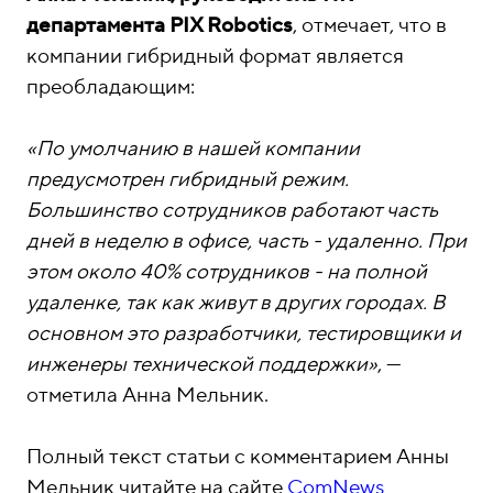
о
1
департамента PIX Robotics
, отмечает, что в
н
5
компании гибридный формат является
ы
-
преобладающим:
0
4
«По умолчанию в нашей компании
-
предусмотрен гибридный режим.
8
Большинство сотрудников работают часть
1
дней в неделю в офисе, часть - удаленно. При
этом около 40% сотрудников - на полной
удаленке, так как живут в других городах. В
основном это разработчики, тестировщики и
инженеры технической поддержки»
, —
отметила Анна Мельник.
Полный текст статьи с комментарием Анны
Мельник читайте на сайте
ComNews