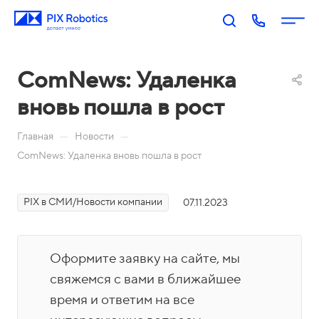
ComNews: Удаленка
вновь пошла в рост
—
—
Главная
Новости
ComNews: Удаленка вновь пошла в рост
П
PIX
PIX
PIX
PIX
PIX в СМИ/Новости компании
07.11.2023
RP
BI:
Пр
Оп
р
A:
Биз
оц
ера
о
Роб
нес
есс
тор
д
Оформите заявку на сайте, мы
оти
-ан
ы
у
Акаде
зац
али
свяжемся с вами в ближайшее
П
к
мия
ия
тик
о
время и ответим на все
т
PIX
Бл
Н
а
М
Ко
И
р