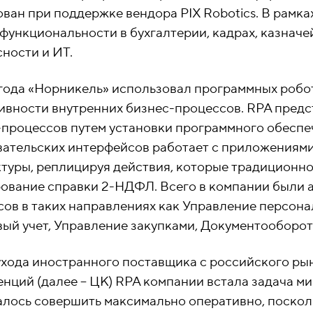
ван при поддержке вендора PIX Robotics. В рамка
функциональности в бухгалтерии, кадрах, казначей
ности и ИТ.
 года «Норникель» использовал программных робо
ивности внутренних бизнес-процессов. RPA пред
-процессов путем установки программного обеспе
вательских интерфейсов работает с приложениями
ктуры, реплицируя действия, которые традиционн
ование справки 2-НДФЛ. Всего в компании были а
ов в таких направлениях как Управление персона
ый учет, Управление закупками, Документооборот
ухода иностранного поставщика с российского рын
нций (далее – ЦК) RPA компании встала задача м
лось совершить максимально оперативно, посколь