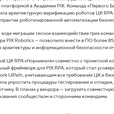
 платформой в Академии PIX. Команда «Первого Б
ила архитектурную верификацию роботов ЦК RPA 
 практик роботизированной автоматизации бизне
 ходе миграции тесное взаимодействие трех кома
ра PIX Robotics — позволило внести в ПО более 
в архитектуры и информационной безопасности «
ой ЦК RPA «Норникеля» совместно с проектной ко
ный фреймворк для PIX RPA, который стал усовер
rk UiPath, учитывающим все требования ЦК и биз
ила упростить процедуры тестирования и отладки
тчику. В планах у вендора — загрузить совместну
зования сообществом и сторонними командами.