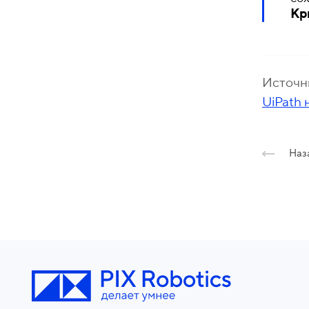
Кр
Источн
UiPath 
Наз