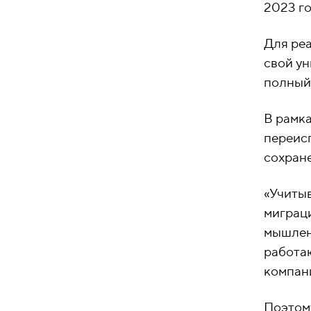
2023 го
Для ре
свой у
полный 
В рамка
переисп
сохране
«Учитыв
миграци
мышлен
работаю
компан
Поэтом