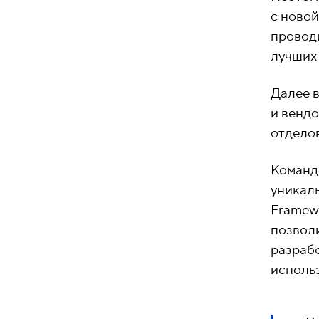
с новой
провод
лучших
Далее в
и вендо
отдело
Команд
уникаль
Framewo
позвол
разрабо
исполь