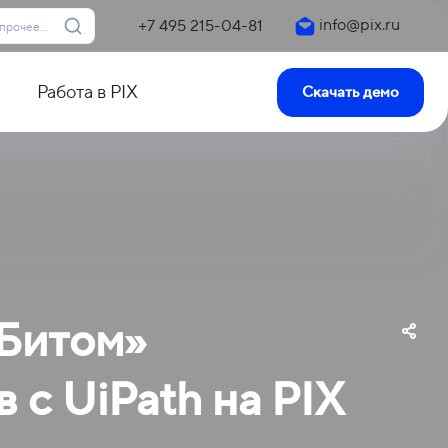
info@pix.ru
+7 495 215-04-81
Работа в PIX
Скачать демо
 Битом»
с UiPath на PIX