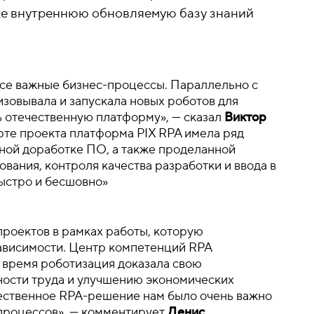
акже внутреннюю обновляемую базу знаний
все важные бизнес-процессы. Параллельно с
зовывала и запускала новых роботов для
ь отечественную платформу», — сказал
Виктор
арте проекта платформа PIX RPA имела ряд
нной доработке ПО, а также проделанной
вания, контроля качества разработки и ввода в
ыстро и бесшовно»
проектов в рамках работы, которую
ависимости. Центр компетенций RPA
о время
роботизация
доказала свою
ости труда и улучшению экономических
чественное RPA-решение нам было очень важно
 процессов», — комментирует
Денис