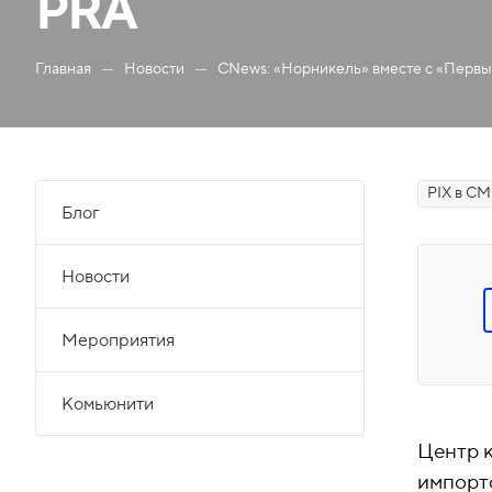
PRA
—
—
Главная
Новости
CNews: «Норникель» вместе с «Первы
PIX в С
Блог
Новости
Мероприятия
Комьюнити
Центр 
импорт