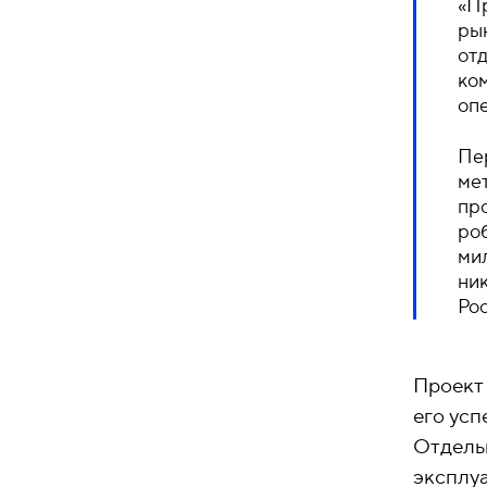
«П
рын
от
ком
опе
Пер
мет
пр
ро
ми
ни
Ро
Проект
его усп
Отдельн
эксплу