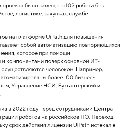
х проекта было замещено 102 робота без
стве, логистике, закупках, службе
тов на платформе UiPath для повышения
ставляет собой автоматизацию повторяющихся
чения, которое при помощи
 и компонентами поверх основной ИТ-
о осуществляются человеком. Например,
втоматизированы более 100 бизнес-
лом, Управление НСИ, Бухгалтерский и
.
ка в 2022 году перед сотрудниками Центра
играции роботов на российское ПО. Переход
ку срок действия лицензии UiPath истекал в