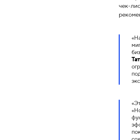
чек-лис
рекомен
«Н
ми
би
Та
ог
под
эк
«Эт
«Н
фун
эф
по
со