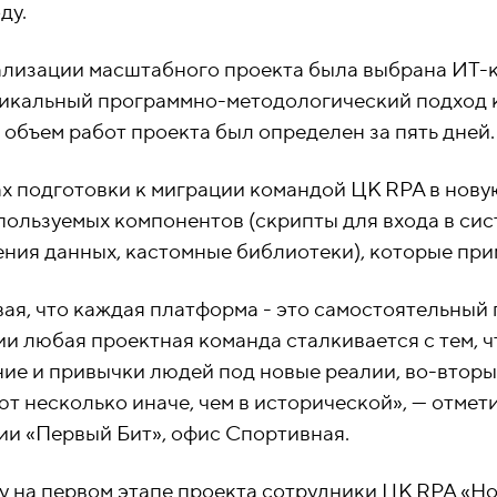
ду.
ализации масштабного проекта была выбрана ИТ-к
никальный программно-методологический подход 
объем работ проекта был определен за пять дней.
х подготовки к миграции командой ЦК RPA в нову
ользуемых компонентов (скрипты для входа в сис
ния данных, кастомные библиотеки), которые при
ая, что каждая платформа - это самостоятельный п
и любая проектная команда сталкивается с тем, ч
ие и привычки людей под новые реалии, во-вторы
т несколько иначе, чем в исторической», — отмет
ии «Первый Бит», офис Спортивная.
у на первом этапе проекта сотрудники ЦК RPA «Н