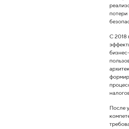
реализо
потери 
безопас
C 2018
эффект
бизнес
пользо
архите
формир
процесс
налогов
После 
компете
требова