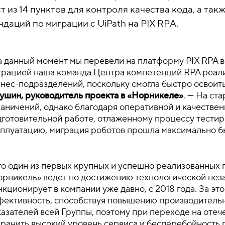
т из 14 пунктов для контроля качества кода, а т
даций по миграции с UiPath на PIX RPА.
а данный момент мы перевели на платформу PIX RPA 
грацией наша команда Центра компетенций RPA реали
знес-подразделений, поскольку смогла быстро освоит
тушин, руководитель проекта в «Норникеле»
. — На ст
раничений, однако благодаря оперативной и качестве
готовительной работе, отлаженному процессу тестиро
сплуатацию, миграция роботов прошла максимально б
о один из первых крупных и успешно реализованных 
орникель» ведет по достижению технологической нез
кционирует в компании уже давно, с 2018 года. За эт
фективность, способствуя повышению производительн
казателей всей Группы, поэтому при переходе на оте
хранить высокий уровень сервиса и бесперебойность