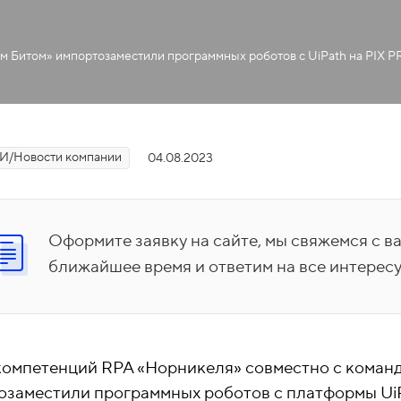
м Битом» импортозаместили программных роботов с UiPath на PIX P
МИ/Новости компании
04.08.2023
Оформите заявку на сайте, мы свяжемся с в
ближайшее время и ответим на все интерес
компетенций RPA «Норникеля» совместно с коман
озаместили программных роботов с платформы UiP