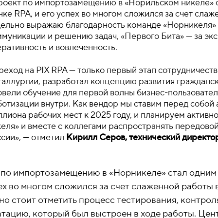
роект по импортозамещению в «Норильском никеле» с
ке RPA, и его успех во многом сложился за счет слаж
дельно выражаю благодарность команде «Норникеля» 
муникации и решению задач, «Первого Бита» — за эксп
ративность и вовлеченность.
еход на PIX RPA — только первый этап сотрудничеств
аллургии, разработал концепцию развития гражданск
овели обучение для первой волны бизнес-пользовател
ботизации внутри. Как вендор мы ставим перед собой
ллиона рабочих мест к 2025 году, и планируем актив
келя» и вместе с коллегами распространять передов
ссии», — отметил
Кирилл Серов, технический директор
 по импортозамещению в «Норникеле» стал одним 
ех во многом сложился за счет слаженной работы 
о стоит отметить процесс тестирования, контроля
атацию, который был выстроен в ходе работы. Це