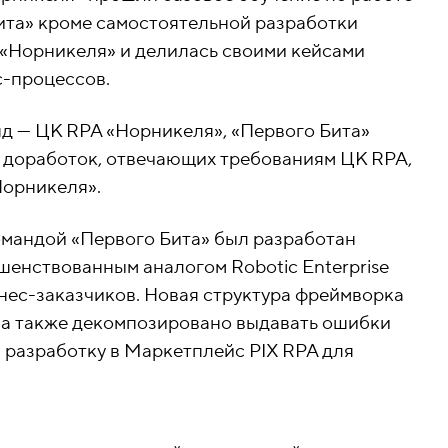
ита» кроме самостоятельной разработки
«Норникеля» и делилась своими кейсами
с-процессов.
нд — ЦК RPA «Норникеля», «Первого Бита»
85 доработок, отвечающих требованиям ЦК RPA,
Норникеля».
мандой «Первого Бита» был разработан
шенствованным аналогом Robotic Enterprise
нес-заказчиков. Новая структура фреймворка
, а также декомпозировано выдавать ошибки
ю разработку в Маркетплейс PIX RPA для