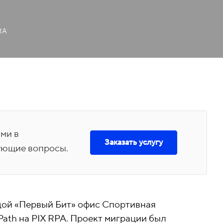
RA
ами в
Заказать услугу
ующие вопросы.
дой «Первый Бит» офис Спортивная
ath на PIX RPA. Проект миграции был