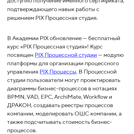
о
1
доступно получение именного сертификата,
н
5
подтверждающего навык работы с
ы
-
решением PIX Процессная студия.
0
4
В Академии PIX обновление — бесплатный
-
курс «PIX Процессная студия»! Курс
8
посвящен
PIX Процессной студии
— модулю
1
платформы для организации процессного
управления
PIX Процессы
. В Процессной
студии пользователи могут проектировать
диаграммы бизнес-процессов в нотациях
BPMN, VAD, EPC, ArchiMate, Workflow и
ДРАКОН, создавать реестры процессов
компании, моделировать ОШС компании, а
также подсчитывать стоимость бизнес-
процессов.