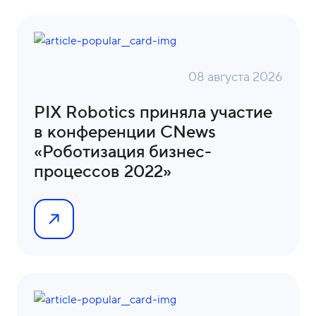
о
1
н
5
ы
-
0
08 августа 2026
4
-
PIX Robotics приняла участие
8
в конференции CNews
1
«Роботизация бизнес-
процессов 2022»