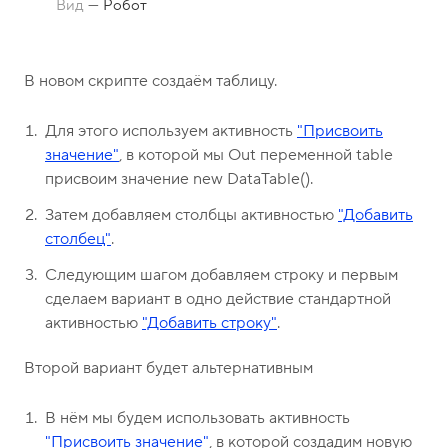
о
1
Вид
—
Робот
н
5
ы
-
В новом скрипте создаём таблицу.
0
4
Для этого используем активность
"Присвоить
-
значение"
, в которой мы Out переменной table
8
присвоим значение new DataTable().
1
Затем добавляем столбцы активностью
"Добавить
столбец"
.
Следующим шагом добавляем строку и первым
сделаем вариант в одно действие стандартной
активностью
"Добавить строку"
.
Второй вариант будет альтернативным
В нём мы будем использовать активность
"Присвоить значение"
, в которой создадим новую