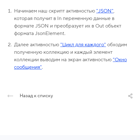
о
1
н
5
Начинаем наш скрипт активностью
"JSON"
,
ы
-
которая получит в In переменную данные в
0
формате JSON и преобразует их в Out объект
формата JsonElement.
4
-
Далее активностью
"Цикл для каждого"
обходим
8
полученную коллекцию и каждый элемент
коллекции выводим на экран активностью
"Окно
1
сообщения"
.
Назад к списку