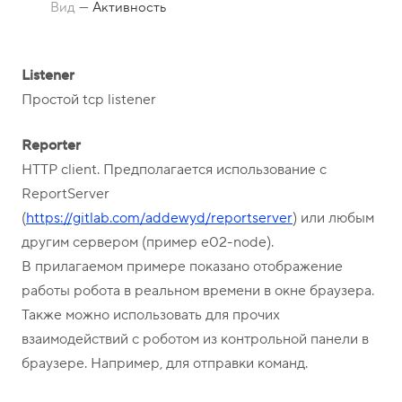
о
1
Вид
—
Активность
н
5
ы
-
0
Listener
4
Простой tcp listener
-
Reporter
8
HTTP client. Предполагается использование с
1
ReportServer
(
https://gitlab.com/addewyd/reportserver
) или любым
другим сервером (пример e02-node).
В прилагаемом примере показано отображение
работы робота в реальном времени в окне браузера.
Также можно использовать для прочих
взаимодействий с роботом из контрольной панели в
браузере. Например, для отправки команд.