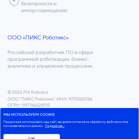
безопасности и
импортозамещению
ООО «ПИКС Роботикс»
Российский разработчик ПО в сфере
программной роботизации, бизнес-
аналитики и управления процессами.
© 2026 PIX Robotics
ООО "ПИКС Роботикс"
ИНН: 9731050726
ОГРН: 1197746528715
ОКВЭД 62.01 Разработка компьютерного ПО
МЫ ИСПОЛЬЗУЕМ COOKIE
Продолжая использовать наш сайт, вы даете согласие на обработку файлов cookie,
пользовательских данных
.
Подробнее...
Пользовательское соглашение
Политика в отношении обработки персональных данных