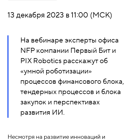
о
1
н
5
13 декабря 2023 в 11:00 (МСК)
ы
-
0
4
На вебинаре эксперты офиса
-
NFP компании Первый Бит и
8
PIX Robotics расскажут об
1
«умной роботизации»
процессов финансового блока,
тендерных процессов и блока
закупок и перспективах
развития ИИ.
Несмотря на развитие инноваций и