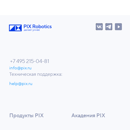
о
1
н
5
ы
-
0
4
-
8
1
+7 495 215-04-81
info@pix.ru
Техническая поддержка:
help@pix.ru
Продукты PIX
Академия PIX