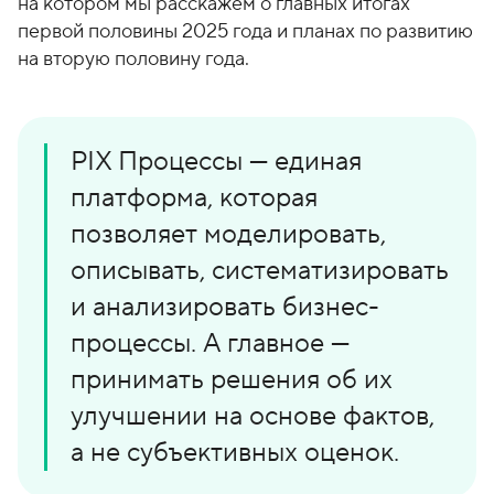
о
1
на котором мы расскажем о главных итогах
н
5
первой половины 2025 года и планах по развитию
на вторую половину года.
ы
-
0
4
-
PIX Процессы — единая
8
платформа, которая
1
позволяет моделировать,
описывать, систематизировать
и анализировать бизнес-
процессы. А главное —
принимать решения об их
улучшении на основе фактов,
а не субъективных оценок.