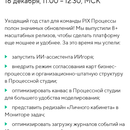
о
1
16 декабря, 11:00 – 12:30, МСК
н
5
ы
-
Уходящий год стал для команды PIX Процессы
0
полон значимых обновлений! Мы выпустили 8+
4
масштабных релизов, чтобы сделать платформу
-
еще мощнее и удобнее. За это время мы успели:
8
1
запустить ИИ-ассистента ИИгоря;
внедрить режим согласования карт бизнес-
процессов и организационно-штатную структуру
в Процессной студии;
оптимизировать канвас в Процессной студии
для большего удобства моделирования;
представить редизайн «Личного кабинета» в
Мониторе задач;
оптимизировать загрузку журналов событий на