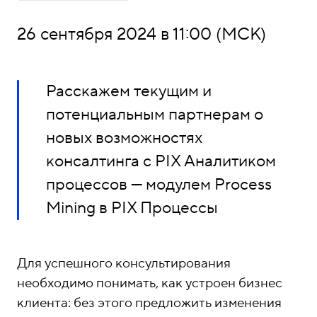
о
1
н
5
26 сентября 2024 в 11:00 (МСК)
ы
-
0
4
Расскажем текущим и
-
потенциальным партнерам о
8
новых возможностях
1
консалтинга с PIX Аналитиком
процессов — модулем Process
Mining в PIX Процессы
Для успешного консультирования
необходимо понимать, как устроен бизнес
клиента: без этого предложить изменения