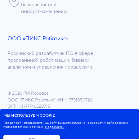
безопасности и
импортозамещению
ООО «ПИКС Роботикс»
Российский разработчик ПО в сфере
программной роботизации, бизнес-
аналитики и управления процессами.
© 2026 PIX Robotics
ООО "ПИКС Роботикс"
ИНН: 9731050726
ОГРН: 1197746528715
ОКВЭД 62.01 Разработка компьютерного ПО
МЫ ИСПОЛЬЗУЕМ COOKIE
Продолжая использовать наш сайт, вы даете согласие на обработку файлов cookie,
пользовательских данных
.
Подробнее...
Пользовательское соглашение
Политика в отношении обработки персональных данных