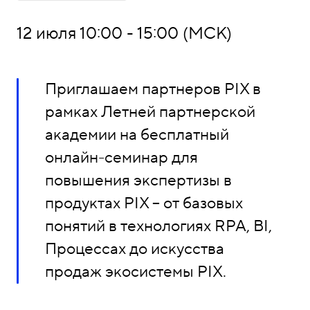
о
1
н
5
12 июля 10:00 - 15:00 (МСК)
ы
-
0
4
Приглашаем партнеров PIX в
-
рамках Летней партнерской
8
академии на бесплатный
1
онлайн-семинар для
повышения экспертизы в
продуктах PIX – от базовых
понятий в технологиях RPA, BI,
Процессах до искусства
продаж экосистемы PIX.