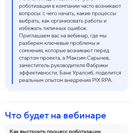
о
1
роботизации в компании часто возникают
н
5
вопросы: с чего начать, какие процессы
ы
-
выбрать, как организовать работы и
0
избежать типичных ошибок.
4
Приглашаем вас на вебинар, где мы
-
разберем ключевые проблемы и
8
сомнения, которые возникают перед
1
стартом проекта, а Максим Сарычев,
заместитель руководителя Фабрики
эффективности, Банк Уралсиб, поделится
реальным опытом внедрения PIX RPA.
Что будет на вебинаре
Как выстроить процесс роботизации