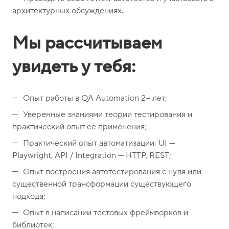
о
1
архитектурных обсуждениях.
н
5
ы
-
Мы рассчитываем
0
4
увидеть у тебя:
-
8
Опыт работы в QA Automation 2+ лет;
1
Уверенные знаниями теории тестирования и
практический опыт её применения;
Практический опыт автоматизации: UI —
Playwright, API / Integration — HTTP, REST;
Опыт построения автотестирования с нуля или
существенной трансформации существующего
подхода;
Опыт в написании тестовых фреймворков и
библиотек;